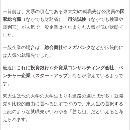
一昔前は、文系の頂点である東大文Ⅰの就職先は公務員の
国
家総合職
（なかでも財務省）、
司法試験
（なかでも検事や
裁判官）が人気で一般企業はそれよりも人気が低い状態で
した。
一般企業の場合は、
総合商社
や
メガバンク
などが伝統的に
は人気の就職先でした。
最近はこれに
投資銀行
や
外資系コンサルティング会社
、
ベ
ンチャー企業（スタートアップ）
などが増えているようで
す。
東大生は他の大学の大学生よりも進路の選択肢が多く就職
先を比較的自由に選べるはすですので、東大生の選択する
上記のような就職先がいわゆる「勝ち組」だといえると考
えられます。