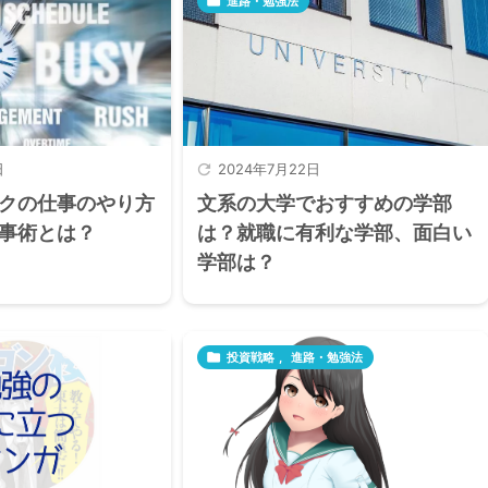

進路・勉強法
日

2024年7月22日
クの仕事のやり方
文系の大学でおすすめの学部
事術とは？
は？就職に有利な学部、面白い
学部は？

投資戦略
,
進路・勉強法