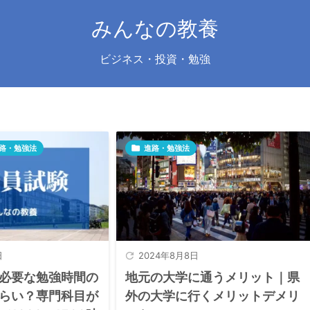
みんなの教養
ビジネス・投資・勉強
路・勉強法

進路・勉強法

2024年8月8日
日
地元の大学に通うメリット｜県
必要な勉強時間の
外の大学に行くメリットデメリ
らい？専門科目が