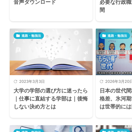
音声ダウンロード
必要な行政職で
間

進路・勉強法

進路・勉強法

2023年3月3日

2026年3月20
大学の学部の選び方に迷ったら
日本の世代間
｜仕事に直結する学部は｜後悔
格差、氷河期
しない決め方とは
は世帯的には