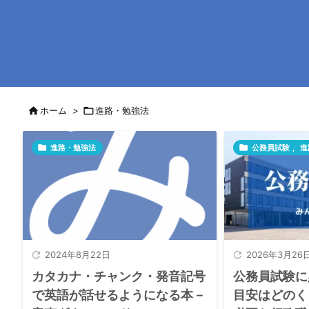

ホーム
>

進路・勉強法

進路・勉強法

公務員試験
,
進

2024年8月22日

2026年3月26
カタカナ・チャンク・発音記号
公務員試験に
で英語が話せるようになる本－
目安はどのく