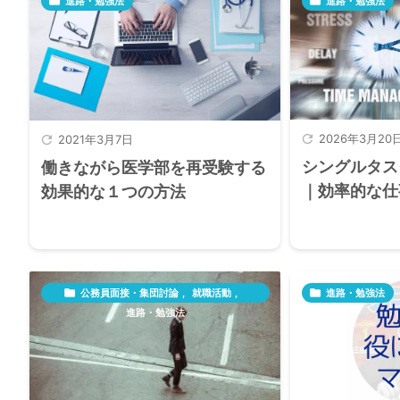

進路・勉強法

進路・勉強法

2026年3月20

2021年3月7日
シングルタス
働きながら医学部を再受験する
｜効率的な仕
効果的な１つの方法

公務員面接・集団討論
,
就職活動
,

進路・勉強法
進路・勉強法