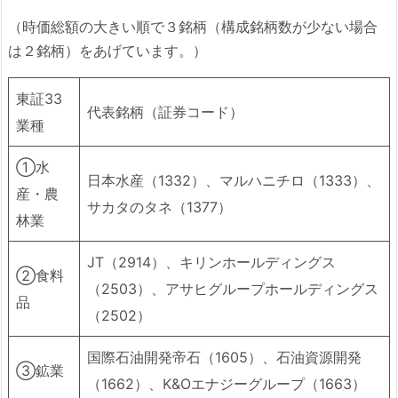
（時価総額の大きい順で３銘柄（構成銘柄数が少ない場合
は２銘柄）をあげています。）
東証33
代表銘柄（証券コード）
業種
①水
日本水産（1332）、マルハニチロ（1333）、
産・農
サカタのタネ（1377）
林業
JT（2914）、キリンホールディングス
②食料
（2503）、アサヒグループホールディングス
品
（2502）
国際石油開発帝石（1605）、石油資源開発
③鉱業
（1662）、K&Oエナジーグループ（1663）