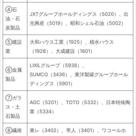
④石
JXTグループホールディングス（5020）、出
油・石
光興産（5019）、昭和シェル石油（5002）
炭製品
⑤建設
大和ハウス工業（1925）、積水ハウス
業
（1928）、大成建設（1801）
LIXILグループ（5938）、
⑥金属
SUMCO（3436）、東洋製罐グループホール
製品
ディングス（5901）
⑦ガラ
AGC（5201）、TOTO（5332）、日本特殊陶
ス・土
業（5334）
石製品
⑧繊維
東レ（3402）、帝人（3401）、ワコールホ