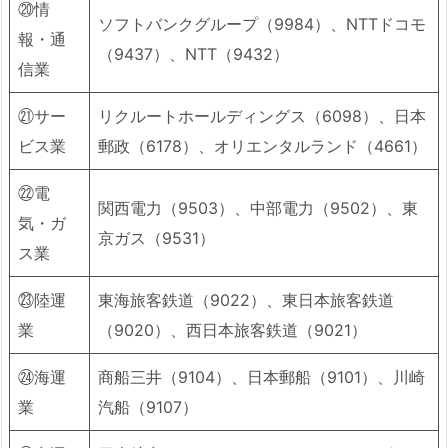
⑳情
ソフトバンクグループ（9984）、NTTドコモ
報・通
（9437）、NTT（9432）
信業
㉑サー
リクルートホールディングス（6098）、日本
ビス業
郵政（6178）、オリエンタルランド（4661）
㉒電
関西電力（9503）、中部電力（9502）、東
気・ガ
京ガス（9531）
ス業
㉓陸運
東海旅客鉄道（9022）、東日本旅客鉄道
業
（9020）、西日本旅客鉄道（9021）
㉔海運
商船三井（9104）、日本郵船（9101）、川崎
業
汽船（9107）