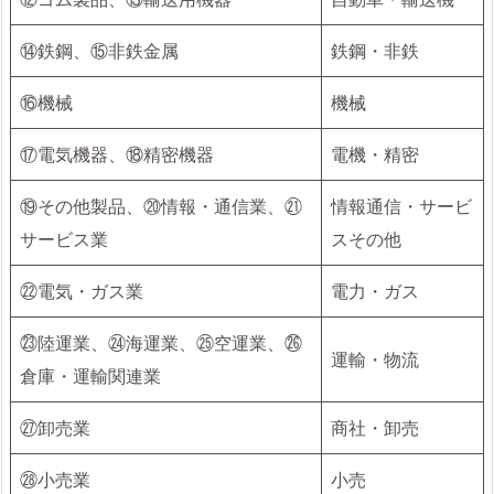
⑭鉄鋼、⑮非鉄金属
鉄鋼・非鉄
⑯機械
機械
⑰電気機器、⑱精密機器
電機・精密
⑲その他製品、⑳情報・通信業、㉑
情報通信・サービ
サービス業
スその他
㉒電気・ガス業
電力・ガス
㉓陸運業、㉔海運業、㉕空運業、㉖
運輸・物流
倉庫・運輸関連業
㉗卸売業
商社・卸売
㉘小売業
小売