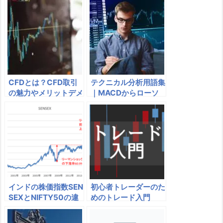
0）に勝つには
の関係なのか
CFDとは？CFD取引
テクニカル分析用語集
の魅力やメリットデメ
｜MACDからローソ
リットを株と比較して
ク足まで
みる
インドの株価指数SEN
初心者トレーダーのた
SEXとNIFTY50の違
めのトレード入門
いとインド株ETF・C
FD