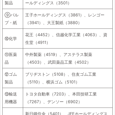
製品
ールディングス（3501）
⑨パル
王子ホールディングス（3861）、レンゴー
プ・紙
（3941）、大王製紙（3880）
花王（4452）、信越化学工業（4063）、資
⑩化学
生堂（4911）
⑪医薬
中外製薬（4519）、アステラス製薬
品
（4503）、武田薬品工業（4502）
⑫ゴム
ブリヂストン（5108）、住友ゴム工業
製品
（5110）、横浜ゴム（5101）
⑬輸送
トヨタ自動車（7203）、本田技研工業
用機器
（7267）、デンソー（6902）
新日鐵住金（5401）、JFEホールディングス