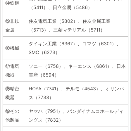
⑭鉄鋼
（5411）、日立金属（5486）
⑮非鉄
住友電気工業（5802）、住友金属工業
金属
（5713）、三菱マテリアル（5711）
ダイキン工業（6367）、コマツ（6301）、
⑯機械
SMC（6273）
⑰電気
ソニー（6758）、キーエンス（6861）、日本
機器
電産（6594）
⑱精密
HOYA（7741）、テルモ（4543）、オリンパ
機器
ス（7733）
⑲その
ヤマハ（7951）、バンダイナムコホールディ
他製品
ングス（7832）