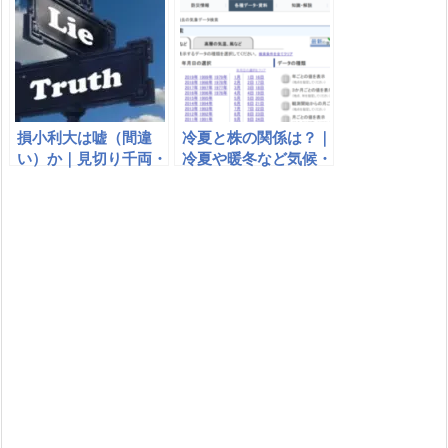
損小利大は嘘（間違
冷夏と株の関係は？｜
い）か｜見切り千両・
冷夏や暖冬など気候・
利食い千人力とは｜株
天気と株価の相関関係
で嘘、勝てない、間違
いなのはどっち？