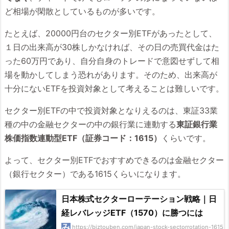
ど相場が閑散としているものが多いです。
たとえば、20000円台のセクター別ETFがあったとして、
１日の出来高が30株しかなければ、その日の売買代金はた
った60万円であり、自分自身のトレードで意図せずして相
場を動かしてしまう恐れがあります。そのため、出来高が
十分にないETFを投資対象として考えることは難しいです。
セクター別ETFの中で投資対象となりえるのは、東証33業
種の中の金融セクターの中の銀行業に連動する
東証銀行業
株価指数連動型ETF（証券コード：1615）
くらいです。
よって、セクター別ETFでおすすめできるのは金融セクター
（銀行セクター）である1615くらいになります。
日本株式セクターローテーション戦略｜日
経レバレッジETF（1570）に勝つには
https://biztouben.com/japan-stock-sectorrotation-1615