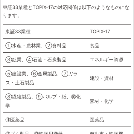
東証33業種とTOPIX-17の対応関係は以下のようなものにな
ります。
東証33業種
TOPIX-17
①水産・農林業、②食料品
食品
③鉱業、④石油・石炭製品
エネルギー資源
⑤建設業、⑥金属製品、⑦ガラ
建設・資材
ス・土石製品
⑧繊維製品、⑨パルプ・紙、⑩化
素材・化学
学
⑪医薬品
医薬品
⑫ゴム製品、⑬輸送用機器
自動車・輸送機