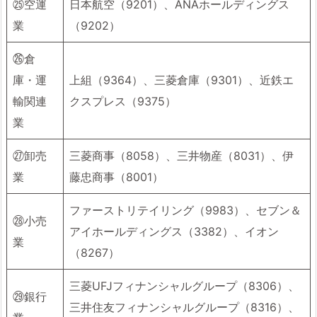
㉕空運
日本航空（9201）、ANAホールディングス
業
（9202）
㉖倉
庫・運
上組（9364）、三菱倉庫（9301）、近鉄エ
輸関連
クスプレス（9375）
業
㉗卸売
三菱商事（8058）、三井物産（8031）、伊
業
藤忠商事（8001）
ファーストリテイリング（9983）、セブン＆
㉘小売
アイホールディングス（3382）、イオン
業
（8267）
三菱UFJフィナンシャルグループ（8306）、
㉙銀行
三井住友フィナンシャルグループ（8316）、