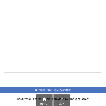
ゴ
リ
ー
©
2018
-2026
みんなの教養


WordPress Luxeritas Theme is provided by "
Thought is free
".
上へ
ホーム