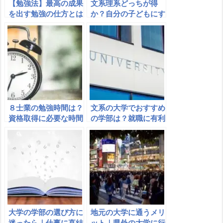
【勉強法】最高の成果
文系理系どっちが得
を出す勉強の仕方とは
か？自分の子どもにす
｜勉強の成果は時間×
すめるならどっち？
集中×工夫の方程式
８士業の勉強時間は？
文系の大学でおすすめ
資格取得に必要な時間
の学部は？就職に有利
は？８資格の試験＋α
な学部、面白い学部
で比較
は？
大学の学部の選び方に
地元の大学に通うメリ
迷ったら｜仕事に直結
ット｜県外の大学に行