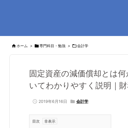

ホーム
>

専門科目・勉強
>

会計学
固定資産の減価償却とは何
いてわかりやすく説明｜財

2019年6月16日

会計学
目次