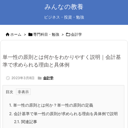
みんなの教養
ビジネス・投資・勉強

ホーム
>

専門科目・勉強
>

会計学
単一性の原則とは何かをわかりやすく説明｜会計基
準で求められる理由と具体例

2023年3月8日

会計学
目次
1.
単一性の原則とは何か？単一性の原則の定義
2.
会計基準で単一性の原則が求められる理由を具体例で説明
2.1.
関連記事