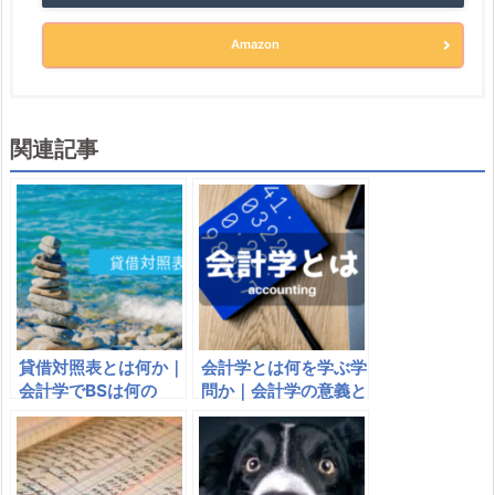
Amazon
関連記事
貸借対照表とは何か｜
会計学とは何を学ぶ学
会計学でBSは何の
問か｜会計学の意義と
略？貸借対照表の見
面白さ｜会計学と簿記
方、構造、内訳につい
との違い
て