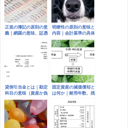
正規の簿記の原則の意
明瞭性の原則の意味と
義｜網羅の意味、証憑
内容｜会計基準の具体
の意味｜企業会計原則
例は総額主義、重要な
会計方針、後発事象の
３つ
貸倒引当金とは｜勘定
固定資産の減価償却と
科目の意味（資産か負
は何か｜耐用年数、残
債か）仕訳（差額補充
存価額についてわかり
法と洗替法）
やすく説明｜財務的効
果、減価とは