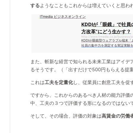
する
ようなこともこれからは増えていくと思わ
ITmedia ビジネスオンライン
KDDIが「眼鏡」で社員
方改革”にどう生かす？
http://www.itmedia.co.jp/business/
KDDIが眼鏡型ウェアラブル端末「J
社員の集中力を測定する実証実験
のパフォーマンスを調査し、結果
狙い。勤務中のまばたきの回数や
また、斬新な経営で知られる未来工業はアイデア
トレス、行動記録――などを計測
るそうです。（「出すだけで500円もらえる提
これは
工夫を定量化
し、従業員に創意工夫を促
ですから、これからのあるべき人材の能力評価
中、工夫の３つで評価する形になるのではない
そして、その場合、評価の対象は
高賃金の労働