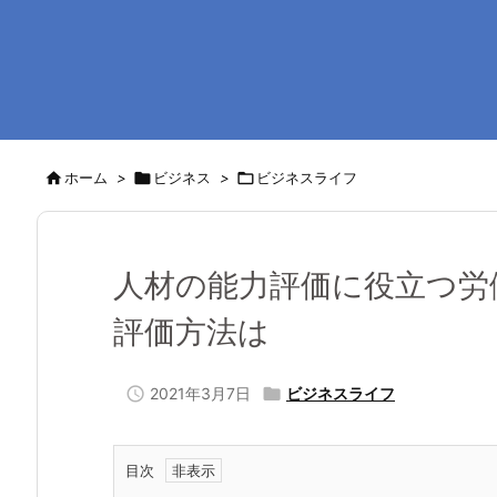

ホーム
>

ビジネス
>

ビジネスライフ
人材の能力評価に役立つ労
評価方法は

2021年3月7日

ビジネスライフ
目次