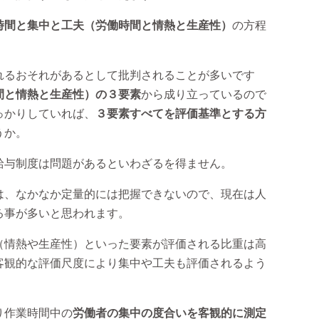
時間と集中と工夫（労働時間と情熱と生産性）
の方程
れるおそれがあるとして批判されることが多いです
間と情熱と生産性）の３要素
から成り立っているので
っかりしていれば、
３要素すべてを評価基準とする方
うか。
給与制度は問題があるといわざるを得ません。
は、なかなか定量的には把握できないので、現在は人
る事が多いと思われます。
（情熱や生産性）といった要素が評価される比重は高
客観的な評価尺度により集中や工夫も評価されるよう
り作業時間中の
労働者の集中の度合いを客観的に測定