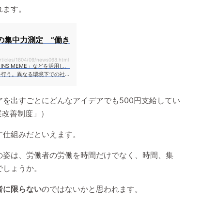
れます。
の集中力測定 “働き
articles/1804/09/news068.html
INS MEME」などを活用し、
を行う。異なる環境下での社員
を踏まえてオフィスを改善する
姿勢の変化、リラックス度、ス
を出すごとにどんなアイデアでも500円支給してい
・分析する。
案改善制度」）
す仕組みだといえます。
の姿は、労働者の労働を時間だけでなく、時間、集
でしょうか。
者に限らない
のではないかと思われます。