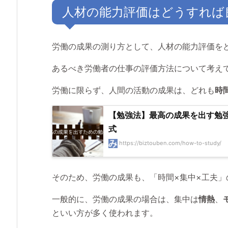
人材の能力評価はどうすれば
労働の成果の測り方として、人材の能力評価を
あるべき労働者の仕事の評価方法について考え
労働に限らず、人間の活動の成果は、どれも
時
【勉強法】最高の成果を出す勉
式
https://biztouben.com/how-to-study/
そのため、労働の成果も、「時間×集中×工夫
一般的に、労働の成果の場合は、集中は
情熱
、
といい方が多く使われます。