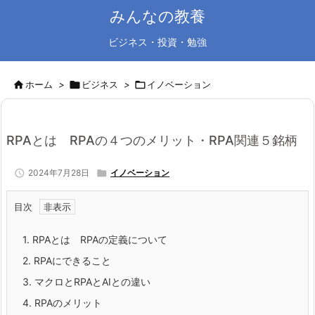
みんなの教養
ビジネス・投資・勉強

ホーム
>

ビジネス
>

イノベーション
RPAとは RPAの４つのメリット・RPA関連５銘柄

2024年7月28日

イノベーション
目次
1.
RPAとは RPAの定義について
2.
RPAにできること
3.
マクロとRPAとAIとの違い
4.
RPAのメリット