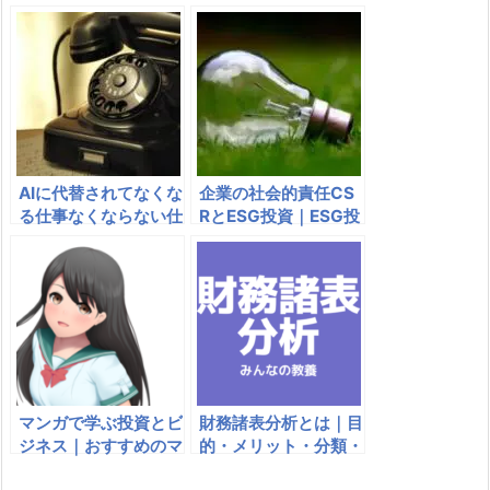
メリット・デメリット
例）、生産性のジレン
＋期待の新エネルギー
マ
３つ
AIに代替されてなくな
企業の社会的責任CS
る仕事なくならない仕
RとESG投資｜ESG投
事｜税理士、コンサル
資は儲からない？
タント、建築士、プロ
グラマー、薬剤師は？
マンガで学ぶ投資とビ
財務諸表分析とは｜目
ジネス｜おすすめのマ
的・メリット・分類・
ンガ・コミックは？
例をわかりやすく説明