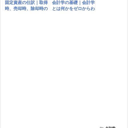
固定資産の仕訳｜取得
会計学の基礎｜会計学
時、売却時、除却時の
とは何かをゼロからわ
簿記上の仕訳｜減価償
かりやすく説明
却累計額の処理