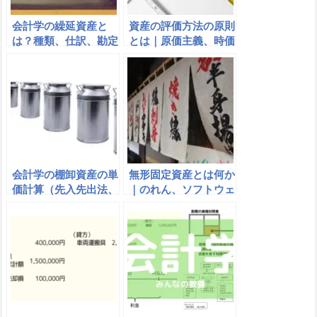
会計学の繰延資産と
資産の評価方法の原則
は？種類、仕訳、勘定
とは｜原価主義、時価
科目、償却期間、償却
主義、低価主義の違い
方法を簡単にわかりや
すい言葉で解説
会計学の棚卸資産の単
無形固定資産とは何か
価計算（先入先出法、
｜のれん、ソフトウェ
後入先出法、移動平均
ア｜減価償却、耐用年
法、総平均法、売価還
数｜償却方法は直接法
元原価法など）