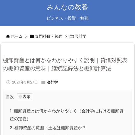
みんなの教養
ビジネス・投資・勉強

ホーム
>

専門科目・勉強
>

会計学
棚卸資産とは何かをわかりやすく説明｜貸借対照表
の棚卸資産の意味｜継続記録法と棚卸計算法

2021年3月27日

会計学
目次
1.
棚卸資産とは何かをわかりやすく（会計学における棚卸資
産の定義）
2.
棚卸資産の範囲：土地は棚卸資産か？