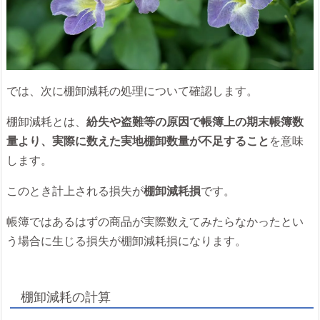
では、次に棚卸減耗の処理について確認します。
棚卸減耗とは、
紛失や盗難等の原因で帳簿上の期末帳簿数
量より、実際に数えた実地棚卸数量が不足すること
を意味
します。
このとき計上される損失が
棚卸減耗損
です。
帳簿ではあるはずの商品が実際数えてみたらなかったとい
う場合に生じる損失が棚卸減耗損になります。
棚卸減耗の計算