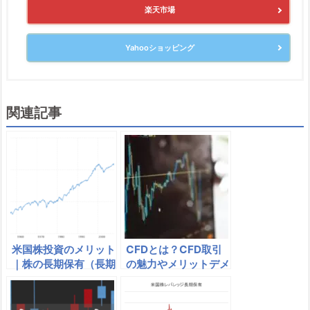
楽天市場
Yahooショッピング
関連記事
米国株投資のメリット
CFDとは？CFD取引
｜株の長期保有（長期
の魅力やメリットデメ
株式投資）は報われる
リットを株と比較して
か？
みる