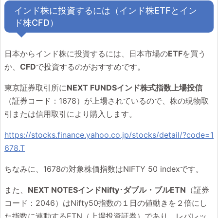
インド株に投資するには（インド株ETFとイン
ド株CFD）
日本からインド株に投資するには、日本市場の
ETF
を買う
か、
CFD
で投資するのがおすすめです。
東京証券取引所に
NEXT FUNDSインド株式指数上場投信
（証券コード：1678）が上場されているので、株の現物取
引または信用取引により購入します。
https://stocks.finance.yahoo.co.jp/stocks/detail/?code=1
678.T
ちなみに、1678の対象株価指数はNIFTY 50 indexです。
また、
NEXT NOTESインドNifty･ダブル・ブルETN
（証券
コード：2046）はNifty50指数の１日の値動きを２倍にし
た指数に連動するETN（上場投資証券）であり、レバレッ