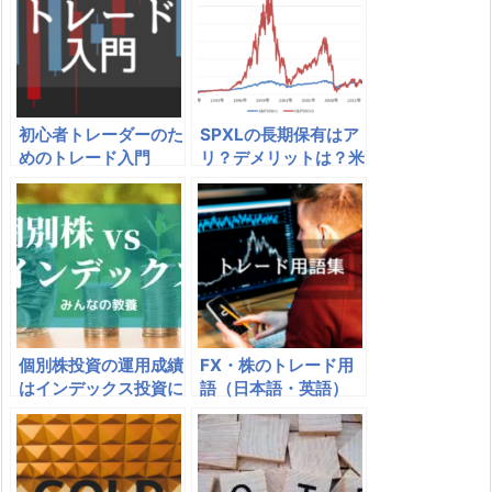
初心者トレーダーのた
SPXLの長期保有はア
めのトレード入門
リ？デメリットは？米
国株のレバレッジ投資
の注意点を長期チャー
トで分析
個別株投資の運用成績
FX・株のトレード用
はインデックス投資に
語（日本語・英語）
勝てない？個人投資家
にとってのおすすめの
運用方法は