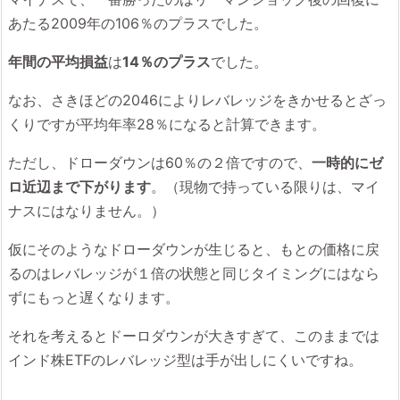
あたる2009年の106％のプラスでした。
年間の平均損益
は
14％のプラス
でした。
なお、さきほどの2046によりレバレッジをきかせるとざっ
くりですが平均年率28％になると計算できます。
ただし、ドローダウンは60％の２倍ですので、
一時的にゼ
ロ近辺まで下がります
。（現物で持っている限りは、マイ
ナスにはなりません。）
仮にそのようなドローダウンが生じると、もとの価格に戻
るのはレバレッジが１倍の状態と同じタイミングにはなら
ずにもっと遅くなります。
それを考えるとドーロダウンが大きすぎて、このままでは
インド株ETFのレバレッジ型は手が出しにくいですね。