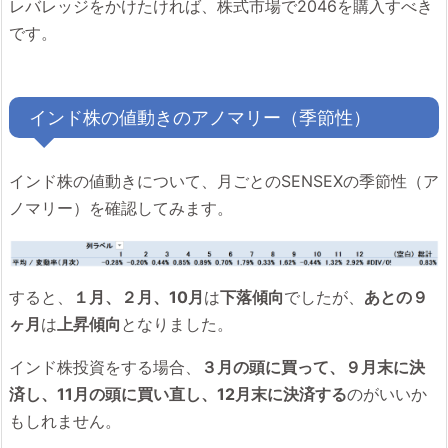
レバレッジをかけたければ、株式市場で2046を購入すべき
です。
インド株の値動きのアノマリー（季節性）
インド株の値動きについて、月ごとのSENSEXの季節性（ア
ノマリー）を確認してみます。
すると、
１月、２月、10月
は
下落傾向
でしたが、
あとの９
ヶ月
は
上昇傾向
となりました。
インド株投資をする場合、
３月の頭に買って、９月末に決
済し、11月の頭に買い直し、12月末に決済する
のがいいか
もしれません。