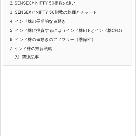
2.
SENSEXとNIFTY 50指数の違い
3.
SENSEXとNIFTY 50指数の株価とチャート
4.
インド株の長期的な値動き
5.
インド株に投資するには（インド株ETFとインド株CFD）
6.
インド株の値動きのアノマリー（季節性）
7.
インド株の投資戦略
7.1.
関連記事