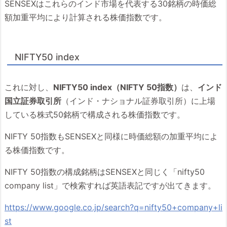
SENSEXはこれらのインド市場を代表する30銘柄の時価総
額加重平均により計算される株価指数です。
NIFTY50 index
これに対し、
NIFTY50 index（NIFTY 50指数）
は、
インド
国立証券取引所
（インド・ナショナル証券取引所）に上場
している株式50銘柄で構成される株価指数です。
NIFTY 50指数もSENSEXと同様に時価総額の加重平均によ
る株価指数です。
NIFTY 50指数の構成銘柄はSENSEXと同じく「nifty50
company list」で検索すれば英語表記ですが出てきます。
https://www.google.co.jp/search?q=nifty50+company+li
st