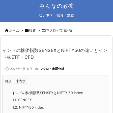
みんなの教養
ビジネス・投資・勉強

ホーム
>

投資
>

マクロ・市場分析
インドの株価指数SENSEXとNIFTY50の違いとイン
ド株ETF・CFD

2026年3月20日

マクロ・市場分析
目次
1.
インドの株価指数SENSEXとNIFTY 50 index
1.1.
SENSEX
1.2.
NIFTY50 index