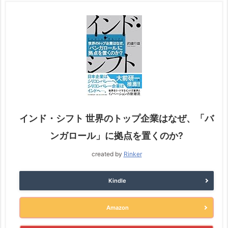
インド・シフト 世界のトップ企業はなぜ、「バ
ンガロール」に拠点を置くのか?
created by
Rinker
Kindle
Amazon