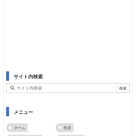
サイト内検索
メニュー
ホーム
投資