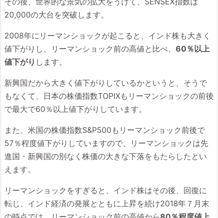
その後、世界的な景気の拡大をうけて、SENSEX指数は
20,000の大台を突破します。
2008年にリーマンショックが起こると、インド株も大きく
値下がりし、リーマンショック前の高値と比べ、
60％以上
値下がり
します。
新興国だから大きく値下がりしているかというと、そうで
もなくて、日本の株価指数TOPIXもリーマンショックの前後
で最大で60％以上値下がりしています。
また、米国の株価指数S&P500もリーマンショック前後で
57％程度値下がりしていますので、リーマンショックは先
進国・新興国の別なく株価の大きな下落をもたらしたとい
えます。
リーマンショックをすぎると、インド株はその後、回復に
転じ、インド経済の発展とともに上昇を続け2018年７月末
の時点では、リーマンショック前の高値から
80％程度値上