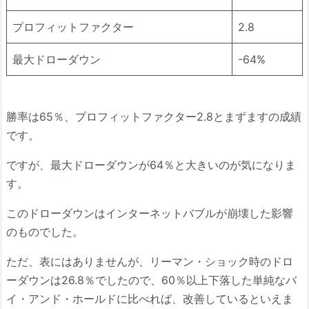
プロフィットファクター
2.8
最大ドローダウン
-64%
勝率は65％、プロフィットファクター2.8とまずますの成績
です。
ですが、最大ドローダウンが64％と大きいのが気になりま
す。
このドローダウンはインターネットバブルが崩壊した影響
のものでした。
ただ、表にはありませんが、リーマン・ショック時のドロ
ーダウンは26.8％でしたので、60％以上下落した単純なバ
イ・アンド・ホールドに比べれば、改善しているといえま