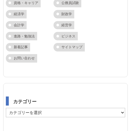
資格・キャリア
公務員試験
経済学
財政学
会計学
経営学
進路・勉強法
ビジネス
新着記事
サイトマップ
お問い合わせ
カテゴリー
カ
テ
ゴ
リ