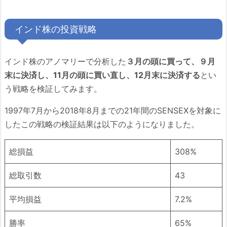
インド株の投資戦略
インド株のアノマリーで分析した
３月の頭に買って、９月
末に決済し、11月の頭に買い直し、12月末に決済する
とい
う戦略を検証してみます。
1997年7月から2018年8月までの21年間のSENSEXを対象に
したこの戦略の検証結果は以下のようになりました。
総損益
308%
総取引数
43
平均損益
7.2%
勝率
65%