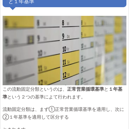
と１年基準
この流動固定分類というのは、
正常営業循環基準
と
１年基
準
という２つの基準によて行われます。
流動固定分類は、まず①正常営業循環基準を適用し、次に
②１年基準を適用して区分する