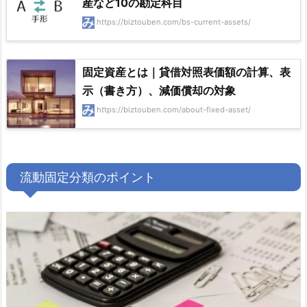
産など10の勘定科目
https://biztouben.com/bs-current-assets/
固定資産とは｜貸借対照表価額の計算、表
示（書き方）、減価償却の対象
https://biztouben.com/about-fixed-asset/
流動固定分類のポイント