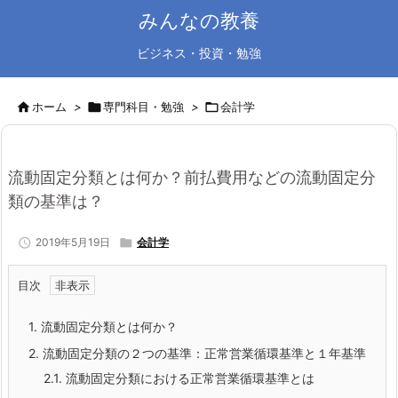
みんなの教養
ビジネス・投資・勉強

ホーム
>

専門科目・勉強
>

会計学
流動固定分類とは何か？前払費用などの流動固定分
類の基準は？

2019年5月19日

会計学
目次
1.
流動固定分類とは何か？
2.
流動固定分類の２つの基準：正常営業循環基準と１年基準
2.1.
流動固定分類における正常営業循環基準とは