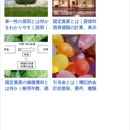
単一性の原則とは何か
固定資産とは｜貸借対
をわかりやすく説明｜
照表価額の計算、表示
会計基準で求められる
（書き方）、減価償却
理由と具体例
の対象
固定資産の減価償却と
引当金とは｜簿記的会
は何か｜耐用年数、残
計的意味、要件、種類
存価額についてわかり
（資産の部（評価
やすく説明｜財務的効
性）・負債の部（負債
果、減価とは
性））