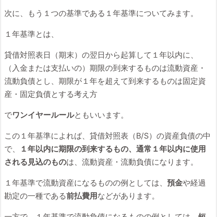
次に、もう１つの基準である１年基準についてみます。
１年基準とは、
貸借対照表日（期末）の翌日から起算して１年以内に、
（入金または支払いの）期限の到来するものは流動資産・
流動負債とし、期限が１年を超えて到来するものは固定資
産・固定負債とする考え方
で
ワンイヤールール
ともいいます。
この１年基準によれば、貸借対照表（B/S）の資産負債の中
で、
１年以内に期限の到来するもの、通常１年以内に使用
される見込のもの
は、流動資産・流動負債になります。
１年基準で流動資産になるものの例としては、
預金
や経過
勘定の一種である
前払費用
などがあります。
一方で、１年基準で流動負債になるものの例としては、
短