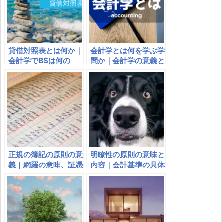
貸借対照表とは何か｜
会計学とは何を学ぶ学
会計学でBSは何の
問か｜会計学の意義と
略？貸借対照表の見
面白さ｜会計学と簿記
方、構造、内訳につい
との違い
て
正規の簿記の原則の意
明瞭性の原則の意味と
義｜網羅の意味、証憑
内容｜会計基準の具体
の意味｜企業会計原則
例は総額主義、重要な
会計方針、後発事象の
３つ