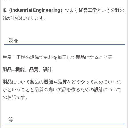
IE（Industrial Engineering）
つまり
経営工学
という分野の
話が中心になります。
製品
生産＝工場の設備で材料を加工して
製品
にすること等
製品…機能、品質、設計
製品
について製品の
機能
や
品質
をどうやって高めていくの
かということと品質の高い製品を作るための
設計
について
のお話です。
等