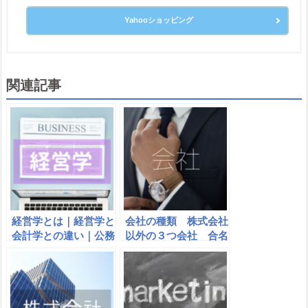
Yahooショッピング
関連記事
経営学とは｜経営学と
会社の種類 株式会社
会計学との違い｜公務
以外の３つ会社 合名
員、公認会計士などの
会社・合資会社・合同
資格試験と経営学
会社＋有限会社、相互
会社