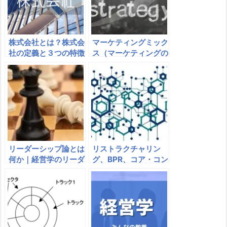
株式会社とは？株式会
マーケティングミック
社の定義と３つの特徴
ス（マーケティングの
｜会社法で株式は出資
４P）とは｜place、
者の地位
promotionなど
リーダーシップ論とは
リストラクチャリン
何か｜経営学のリーダ
グ、BPR、コア・コン
ーシップ理論と種類
ピタンスとは｜意味、
企業の事例