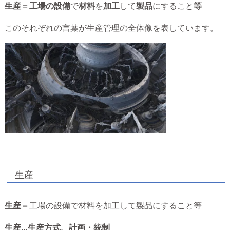
生産
＝
工場の設備
で
材料
を
加工
して
製品
にすること
等
このそれぞれの言葉が生産管理の全体像を表しています。
生産
生産
＝工場の設備で材料を加工して製品にすること等
生産…生産方式、計画・統制