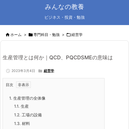
みんなの教養
ビジネス・投資・勉強

ホーム
>

専門科目・勉強
>

経営学
生産管理とは何か｜QCD、PQCDSMEの意味は

2023年3月4日

経営学
目次
1.
生産管理の全体像
1.1.
生産
1.2.
工場の設備
1.3.
材料