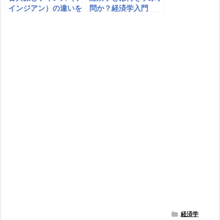
インジアン）の違いを
問か？経済学入門
比較｜新古典派（マネ
タリスト）とは

経済学