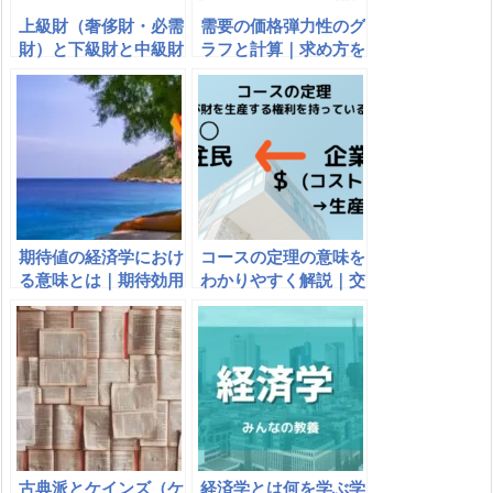
上級財（奢侈財・必需
需要の価格弾力性のグ
財）と下級財と中級財
ラフと計算｜求め方を
の例｜需要の所得弾力
わかりやすく
性とは
期待値の経済学におけ
コースの定理の意味を
る意味とは｜期待効用
わかりやすく解説｜交
仮説の理論と計算の公
渉での外部性の内部化
式（求め方）
古典派とケインズ（ケ
経済学とは何を学ぶ学