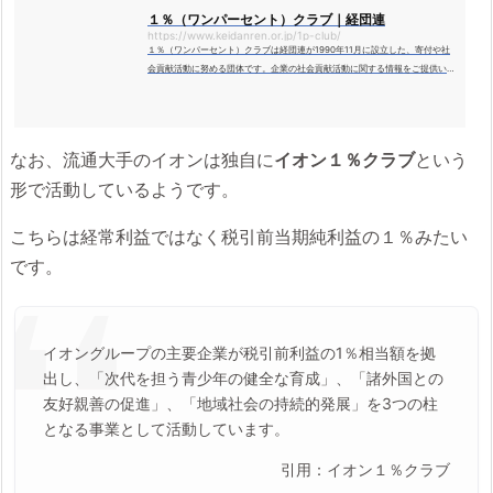
１％（ワンパーセント）クラブ｜経団連
https://www.keidanren.or.jp/1p-club/
１％（ワンパーセント）クラブは経団連が1990年11月に設立した、寄付や社
会貢献活動に努める団体です。企業の社会貢献活動に関する情報をご提供いた
します。
なお、流通大手のイオンは独自に
イオン１％クラブ
という
形で活動しているようです。
こちらは経常利益ではなく税引前当期純利益の１％みたい
です。
イオングループの主要企業が税引前利益の1％相当額を拠
出し、「次代を担う青少年の健全な育成」、「諸外国との
友好親善の促進」、「地域社会の持続的発展」を3つの柱
となる事業として活動しています。
引用：イオン１％クラブ