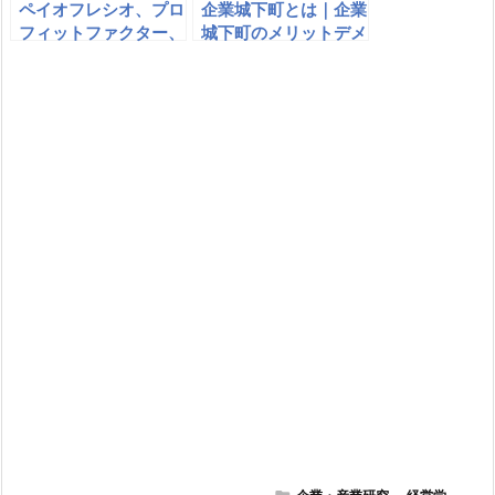
ペイオフレシオ、プロ
企業城下町とは｜企業
フィットファクター、
城下町のメリットデメ
勝率 – シストレの売
リット｜企業と自治体
買成績法
のあるべき姿は