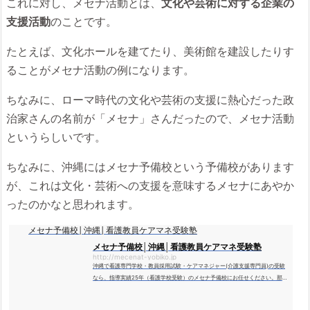
これに対し、メセナ活動とは、
文化や芸術に対する企業の
支援活動
のことです。
たとえば、文化ホールを建てたり、美術館を建設したりす
ることがメセナ活動の例になります。
ちなみに、ローマ時代の文化や芸術の支援に熱心だった政
治家さんの名前が「メセナ」さんだったので、メセナ活動
というらしいです。
ちなみに、沖縄にはメセナ予備校という予備校があります
が、これは文化・芸術への支援を意味するメセナにあやか
ったのかなと思われます。
メセナ予備校│沖縄│看護教員ケアマネ受験塾
メセナ予備校│沖縄│看護教員ケアマネ受験塾
http://mecenat-yobiko.jp
沖縄で看護専門学校・教員採用試験・ケアマネジャー(介護支援専門員)の受験
なら、指導実績25年（看護学校受験）のメセナ予備校にお任せください。那
覇本校、沖縄校。昼・夜クラスあり。