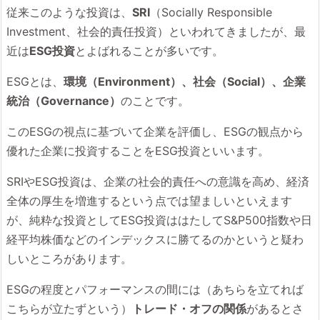
従来このような投資は、
SRI
（Socially Responsible
Investment、社会的責任投資）といわれてきましたが、最
近は
ESG投資
とよばれることが多いです。
ESGとは、
環境（Environment）、社会（Social）、企業
統治（Governance）
のことです。
このESGの視点に基づいて企業を評価し、ESGの観点から
優れた企業に投資することをESG投資といいます。
SRIやESG投資は、企業の社会的責任への意識を高め、経済
全体の厚生を増進するという点では望ましいといえます
が、純粋な投資としてESG投資ははたしてS&P500指数や日
経平均株価などのインデックスに勝てるのかというと疑わ
しいところがあります。
ESGの程度とパフォーマンスの間には（あちらを立てれば
こちらが立たずという）
トレード・オフの関係
があるとさ