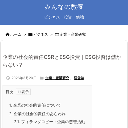
みんなの教養
ビジネス・投資・勉強

ホーム
>

ビジネス
>

企業・産業研究
企業の社会的責任CSRとESG投資｜ESG投資は儲か
らない？

2026年3月20日

企業・産業研究
,
経営学
目次
1.
企業の社会的責任について
2.
企業の社会的責任のあらわれ
2.1.
フィランソロピー：企業の慈善活動