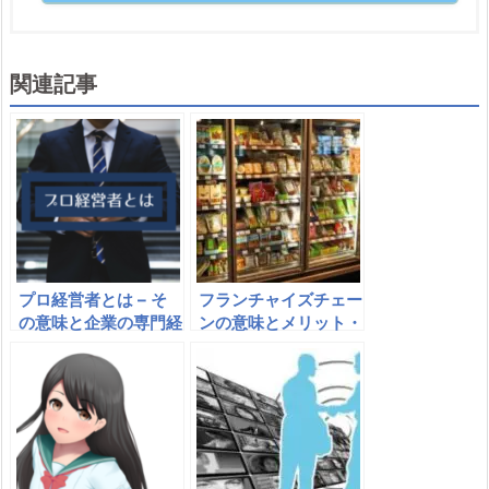
関連記事
プロ経営者とは – そ
フランチャイズチェー
の意味と企業の専門経
ンの意味とメリット・
営者の例（日本マクド
デメリット｜ボランタ
ナルド原田さん）
リーチェーン・コーペ
ラティブチェーンとの
違いは