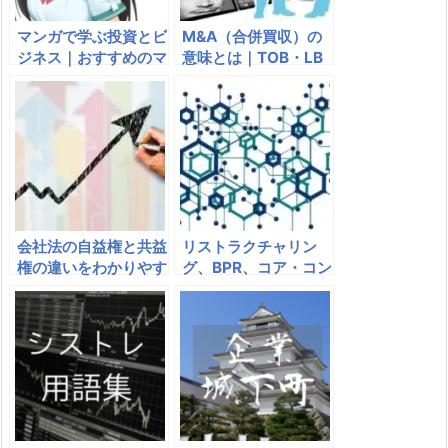
マンガで学ぶ投資とビ
M&A（合併買収）の
ジネス｜おすすめのマ
意味とは｜TOB・LB
ンガ・コミックは？
O・MBOというM&A
の３つの手法
会社法の自益権と共益
リストラクチャリン
権の違いをわかりやす
グ、BPR、コア・コン
く｜株式の権利
ピタンスとは｜意味、
企業の事例