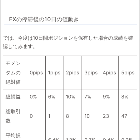
FXの停滞後の10日の値動き
では、今度は10日間ポジションを保有した場合の成績を確
認してみます。
モメン
タムの
0pips
1pips
2pips
3pips
4pips
5pips
絶対値
総損益
0%
6%
10%
7%
9%
8%
総取引
0
1
8
10
23
47
数
平均損