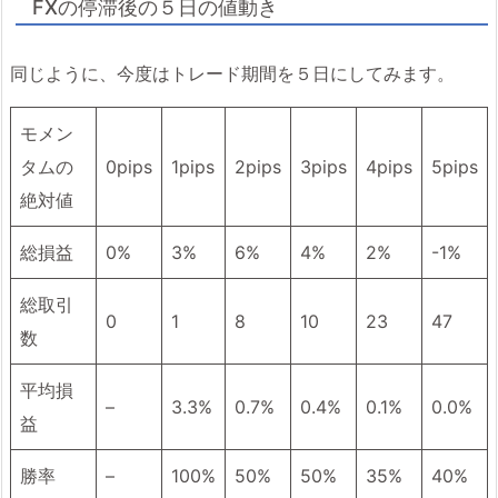
FXの停滞後の５日の値動き
同じように、今度はトレード期間を５日にしてみます。
モメン
タムの
0pips
1pips
2pips
3pips
4pips
5pips
絶対値
総損益
0%
3%
6%
4%
2%
-1%
総取引
0
1
8
10
23
47
数
平均損
–
3.3%
0.7%
0.4%
0.1%
0.0%
益
勝率
–
100%
50%
50%
35%
40%