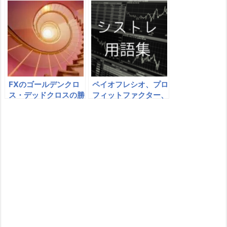
均と指数平滑移動平均
FXのゴールデンクロ
ペイオフレシオ、プロ
ス・デッドクロスの勝
フィットファクター、
率は？最適な期間｜だ
勝率 – シストレの売
まし回避のエントリー
買成績法
法とは