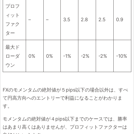
プロフ
ィット
–
–
3.5
2.8
2.5
0.9
ファク
ター
最大ド
ローダ
0%
0%
-1%
-2%
-2%
-10%
ウン
FXのモメンタムの絶対値が５pips以下の場合以外は、すべ
て円高方向へのエントリーで利益になることがわかりま
す。
モメンタムの絶対値が４pips以下までのケースでは、勝率
はあまり高くはありませんが、プロフィットファクターは