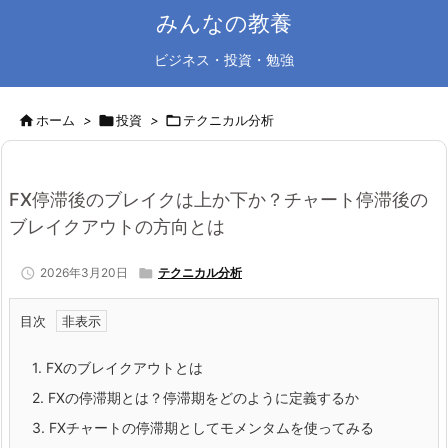
みんなの教養
ビジネス・投資・勉強

ホーム
>

投資
>

テクニカル分析
FX停滞後のブレイクは上か下か？チャート停滞後の
ブレイクアウトの方向とは

2026年3月20日

テクニカル分析
目次
1.
FXのブレイクアウトとは
2.
FXの停滞期とは？停滞期をどのように定義するか
3.
FXチャートの停滞期としてモメンタムを使ってみる