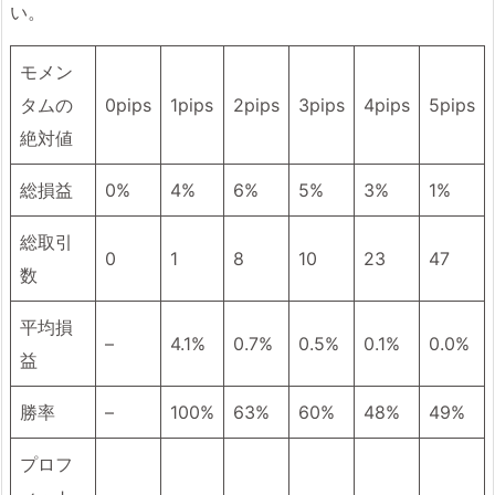
い。
モメン
タムの
0pips
1pips
2pips
3pips
4pips
5pips
絶対値
総損益
0%
4%
6%
5%
3%
1%
総取引
0
1
8
10
23
47
数
平均損
–
4.1%
0.7%
0.5%
0.1%
0.0%
益
勝率
–
100%
63%
60%
48%
49%
プロフ