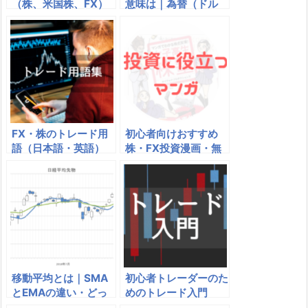
（株、米国株、FX）
意味は｜為替（ドル
は空売り？罫線チャー
円）は売りか？買い
トの見方
か？
FX・株のトレード用
初心者向けおすすめ
語（日本語・英語）
株・FX投資漫画・無
料漫画10選｜株やFX
の勉強になるマンガは
移動平均とは｜SMA
初心者トレーダーのた
とEMAの違い・どっ
めのトレード入門
ちが良い？単純移動平