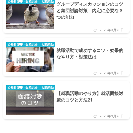

公務員面接・集団討論
,
就職活動
グループディスカッションのコツ
と集団討論対策｜内定に必要な３
つの能力
2026年3月20日


公務員面接・集団討論
,
就職活動
就職活動で成功するコツ・効果的
なやり方・対策法は
2026年3月20日


公務員面接・集団討論
,
就職活動
【就職活動のやり方】就活面接対
策のコツと方法21
2026年3月20日
