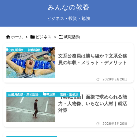
みんなの教養
ビジネス・投資・勉強

ホーム
>

ビジネス
>

就職活動

公務員試験
,
就職活動
文系公務員は勝ち組か？文系公務
員の年収・メリット・デメリット
2026年3月26日


公務員面接・集団討論
,
就職活動
,
進路・勉強法
【就職活動】面接で求められる能
力・人物像、いらない人材｜就活
対策
2026年3月20日
