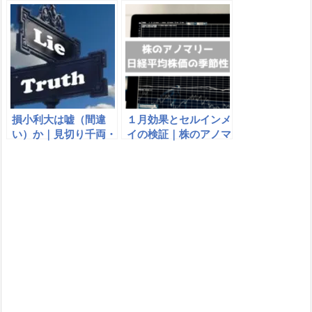
は空売り？罫線チャー
ンガ・コミックは？
トの見方
損小利大は嘘（間違
１月効果とセルインメ
い）か｜見切り千両・
イの検証｜株のアノマ
利食い千人力とは｜株
リー・季節性
で嘘、勝てない、間違
いなのはどっち？