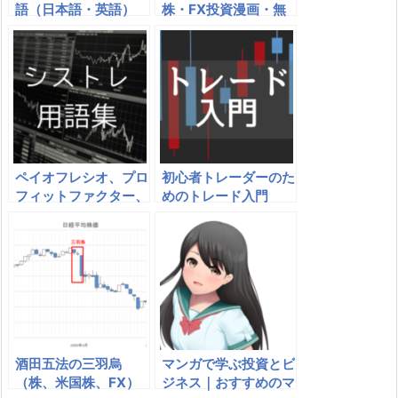
語（日本語・英語）
株・FX投資漫画・無
料漫画10選｜株やFX
の勉強になるマンガは
ペイオフレシオ、プロ
初心者トレーダーのた
フィットファクター、
めのトレード入門
勝率 – シストレの売
買成績法
酒田五法の三羽烏
マンガで学ぶ投資とビ
（株、米国株、FX）
ジネス｜おすすめのマ