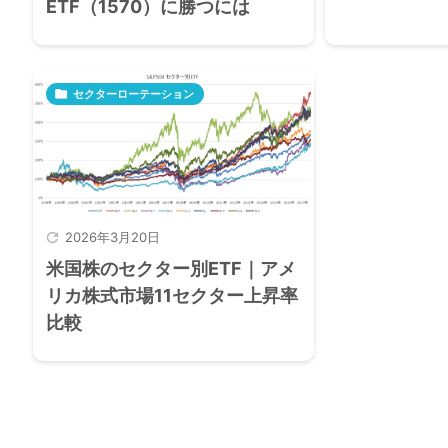
ETF（1570）に勝つには

セクターローテーション

2026年3月20日
米国株のセクター別ETF｜アメ
リカ株式市場11セクター上昇率
比較