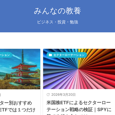
みんなの教養
ビジネス・投資・勉強
ーション

セクターローテーション

2026年3月20日
日
米国株ETFによるセクターロー
ター別おすすめ
テーション戦略の検証｜SPYに
ETFでは１つだけ