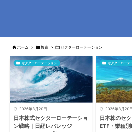

ホーム
>

投資
>

セクターローテーション

セクターローテーション

セクターローテ

2026年3月20日

2026年3月20
日本株式セクターローテーショ
日本株のセク
ン戦略｜日経レバレッジ
ETF・業種別